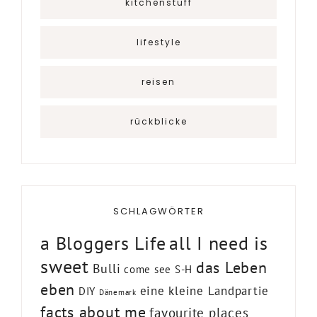
kitchenstuff
lifestyle
reisen
rückblicke
SCHLAGWÖRTER
a Bloggers Life
all I need is
sweet
das Leben
Bulli
come see S-H
eben
eine kleine Landpartie
DIY
Dänemark
facts about me
favourite places