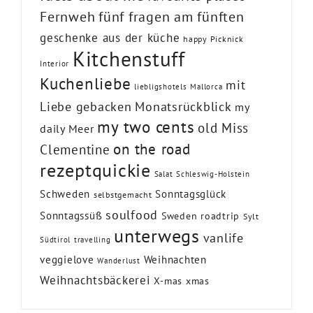
Fernweh
fünf fragen am fünften
geschenke aus der küche
happy Picknick
Kitchenstuff
Interior
Kuchenliebe
mit
liebligshotels
Mallorca
Liebe gebacken
Monatsrückblick
my
my two cents
old Miss
daily Meer
on the road
Clementine
rezeptquickie
Salat
Schleswig-Holstein
Schweden
Sonntagsglück
selbstgemacht
soulfood
Sonntagssüß
Sweden roadtrip
Sylt
unterwegs
vanlife
Südtirol
travelling
veggielove
Weihnachten
Wanderlust
Weihnachtsbäckerei
X-mas
xmas