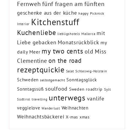
Fernweh
fünf fragen am fünften
geschenke aus der küche
happy Picknick
Kitchenstuff
Interior
Kuchenliebe
mit
liebligshotels
Mallorca
Liebe gebacken
Monatsrückblick
my
my two cents
old Miss
daily Meer
on the road
Clementine
rezeptquickie
Salat
Schleswig-Holstein
Schweden
Sonntagsglück
selbstgemacht
soulfood
Sonntagssüß
Sweden roadtrip
Sylt
unterwegs
vanlife
Südtirol
travelling
veggielove
Weihnachten
Wanderlust
Weihnachtsbäckerei
X-mas
xmas