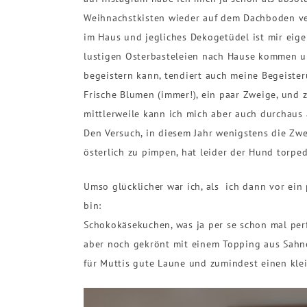
Weihnachstkisten wieder auf dem Dachboden ver
im Haus und jegliches Dekogetüdel ist mir eige
lustigen Osterbasteleien nach Hause kommen un
begeistern kann, tendiert auch meine Begeister
Frische Blumen (immer!), ein paar Zweige, und z
mittlerweile kann ich mich aber auch durchaus 
Den Versuch, in diesem Jahr wenigstens die Zwe
österlich zu pimpen, hat leider der Hund torpe
Umso glücklicher war ich, als ich dann vor ein
bin:
Schokokäsekuchen, was ja per se schon mal perf
aber noch gekrönt mit einem Topping aus Sahne
für Muttis gute Laune und zumindest einen klei