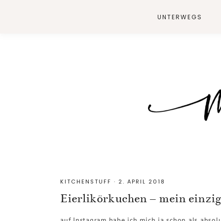
UNTERWEGS
KITCHENSTUFF
·
2. APRIL 2018
Eierlikörkuchen – mein einzi
auf Instagram habe ich mich ja schon als absol