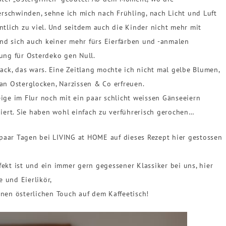
schwinden, sehne ich mich nach Frühling, nach Licht und Luft
ntlich zu viel. Und seitdem auch die Kinder nicht mehr mit
d sich auch keiner mehr fürs Eierfärben und -anmalen
ung für Osterdeko gen Null.
ack, das wars. Eine Zeitlang mochte ich nicht mal gelbe Blumen,
an Osterglocken, Narzissen & Co erfreuen.
ige im Flur noch mit ein paar schlicht weissen Gänseeiern
diert. Sie haben wohl einfach zu verführerisch gerochen…
 paar Tagen bei LIVING at HOME auf dieses Rezept hier gestossen
ekt ist und ein immer gern gegessener Klassiker bei uns, hier
 und Eierlikör,
nen österlichen Touch auf dem Kaffeetisch!