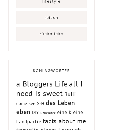
lifestyle
reisen
rückblicke
SCHLAGWÖRTER
a Bloggers Life
all I
need is sweet
Bulli
das Leben
come see S-H
eben
eine kleine
DIY
Dänemark
facts about me
Landpartie
Fernweh