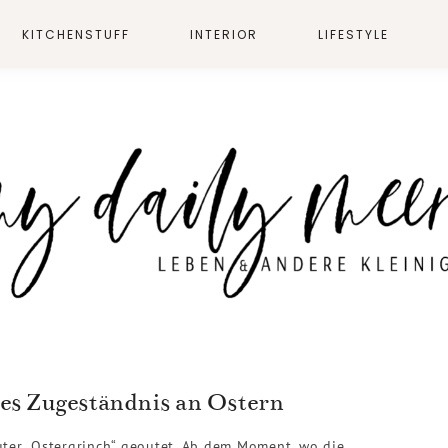
KITCHENSTUFF
INTERIOR
LIFESTYLE
ges Zugeständnis an Ostern
uter „Ostergrinch“ geoutet. Ab dem Moment, wo die