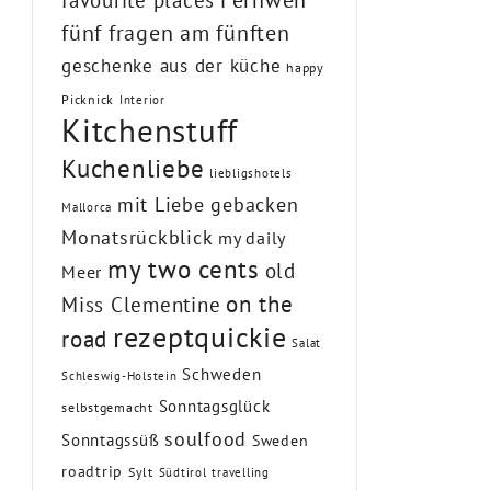
favourite places
fünf fragen am fünften
geschenke aus der küche
happy
Picknick
Interior
Kitchenstuff
Kuchenliebe
liebligshotels
mit Liebe gebacken
Mallorca
Monatsrückblick
my daily
my two cents
old
Meer
on the
Miss Clementine
rezeptquickie
road
Salat
Schweden
Schleswig-Holstein
Sonntagsglück
selbstgemacht
soulfood
Sonntagssüß
Sweden
roadtrip
Sylt
Südtirol
travelling