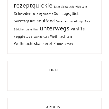
rezeptquickie
Salat
Schleswig-Holstein
Schweden
Sonntagsglück
selbstgemacht
soulfood
Sonntagssüß
Sweden roadtrip
Sylt
unterwegs
vanlife
Südtirol
travelling
veggielove
Weihnachten
Wanderlust
Weihnachtsbäckerei
X-mas
xmas
LINKS
ARCHIVE