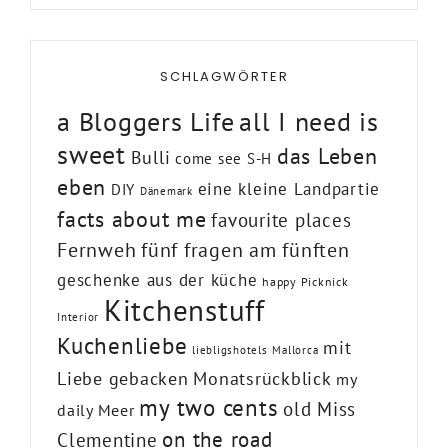
SCHLAGWÖRTER
a Bloggers Life
all I need is
sweet
das Leben
Bulli
come see S-H
eben
eine kleine Landpartie
DIY
Dänemark
facts about me
favourite places
Fernweh
fünf fragen am fünften
geschenke aus der küche
happy Picknick
Kitchenstuff
Interior
Kuchenliebe
mit
liebligshotels
Mallorca
Liebe gebacken
Monatsrückblick
my
my two cents
old Miss
daily Meer
on the road
Clementine