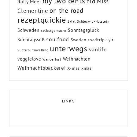
my two cents
old Miss
daily Meer
on the road
Clementine
rezeptquickie
Salat
Schleswig-Holstein
Schweden
Sonntagsglück
selbstgemacht
soulfood
Sonntagssüß
Sweden roadtrip
Sylt
unterwegs
vanlife
Südtirol
travelling
veggielove
Weihnachten
Wanderlust
Weihnachtsbäckerei
X-mas
xmas
LINKS