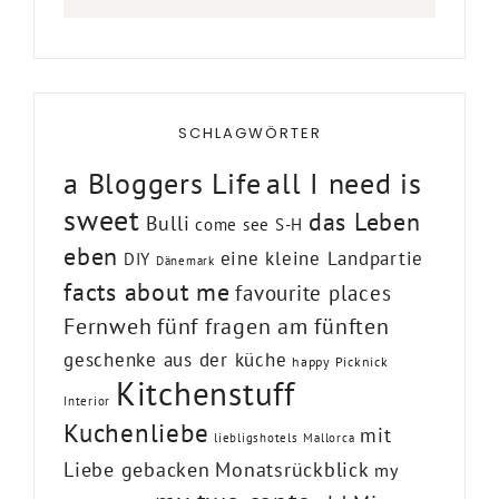
SCHLAGWÖRTER
a Bloggers Life
all I need is
sweet
das Leben
Bulli
come see S-H
eben
eine kleine Landpartie
DIY
Dänemark
facts about me
favourite places
Fernweh
fünf fragen am fünften
geschenke aus der küche
happy Picknick
Kitchenstuff
Interior
Kuchenliebe
mit
liebligshotels
Mallorca
Liebe gebacken
Monatsrückblick
my