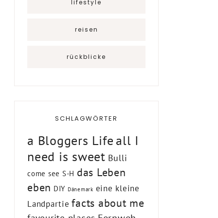
lifestyle
reisen
rückblicke
SCHLAGWÖRTER
a Bloggers Life
all I
need is sweet
Bulli
das Leben
come see S-H
eben
eine kleine
DIY
Dänemark
facts about me
Landpartie
Fernweh