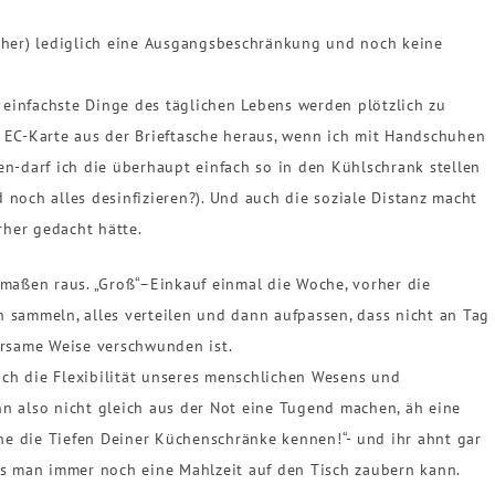
sher) lediglich eine Ausgangsbeschränkung und noch keine
– einfachste Dinge des täglichen Lebens werden plötzlich zu
 EC-Karte aus der Brieftasche heraus, wenn ich mit Handschuhen
n-darf ich die überhaupt einfach so in den Kühlschrank stellen
noch alles desinfizieren?). Und auch die soziale Distanz macht
rher gedacht hätte.
maßen raus. „Groß“–Einkauf einmal die Woche, vorher die
 sammeln, alles verteilen und dann aufpassen, dass nicht an Tag
ersame Weise verschwunden ist.
auch die Flexibilität unseres menschlichen Wesens und
n also nicht gleich aus der Not eine Tugend machen, äh eine
e die Tiefen Deiner Küchenschränke kennen!“- und ihr ahnt gar
us man immer noch eine Mahlzeit auf den Tisch zaubern kann.