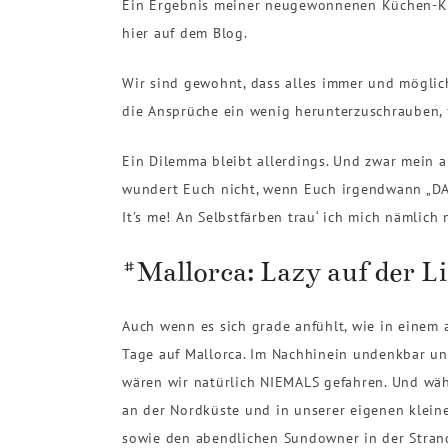
Ein Ergebnis meiner neugewonnenen Küchen-Krea
hier auf dem Blog.
Wir sind gewohnt, dass alles immer und möglichs
die Ansprüche ein wenig herunterzuschrauben, 
Ein Dilemma bleibt allerdings. Und zwar mein a
wundert Euch nicht, wenn Euch irgendwann „DAN
It’s me! An Selbstfärben trau‘ ich mich nämlich 
#Mallorca: Lazy auf der Li
Auch wenn es sich grade anfühlt, wie in einem 
Tage auf Mallorca. Im Nachhinein undenkbar un
wären wir natürlich NIEMALS gefahren. Und wäh
an der Nordküste und in unserer eigenen klein
sowie den abendlichen Sundowner in der Stran