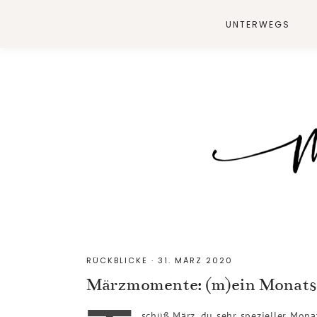
UNTERWEGS
RÜCKBLICKE
·
31. MÄRZ 2020
Märzmomente: (m)ein Monats
schüß März, du sehr spezieller Mona