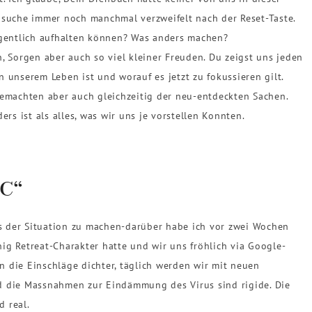
 suche immer noch manchmal verzweifelt nach der Reset-Taste.
igentlich aufhalten können? Was anders machen?
, Sorgen aber auch so viel kleiner Freuden. Du zeigst uns jeden
in unserem Leben ist und worauf es jetzt zu fokussieren gilt.
emachten aber auch gleichzeitig der neu-entdeckten Sachen.
rs ist als alles, was wir uns je vorstellen Konnten.
 C“
us der Situation zu machen-darüber habe ich vor zwei Wochen
ig Retreat-Charakter hatte und wir uns fröhlich via Google-
die Einschläge dichter, täglich werden wir mit neuen
 die Massnahmen zur Eindämmung des Virus sind rigide. Die
d real.