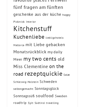
favourite places
fünf fragen am fünften
geschenke aus der küche
happy
Picknick
Interior
Kitchenstuff
Kuchenliebe
liebligshotels
mit Liebe gebacken
Mallorca
Monatsrückblick
my daily
my two cents
old
Meer
on the
Miss Clementine
rezeptquickie
road
Salat
Schweden
Schleswig-Holstein
Sonntagsglück
selbstgemacht
soulfood
Sonntagssüß
Sweden
roadtrip
Sylt
Südtirol
travelling