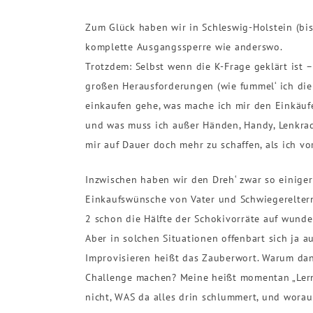
Zum Glück haben wir in Schleswig-Holstein (bi
komplette Ausgangssperre wie anderswo.
Trotzdem: Selbst wenn die K-Frage geklärt ist 
großen Herausforderungen (wie fummel‘ ich die
einkaufen gehe, was mache ich mir den Einkäufe
und was muss ich außer Händen, Handy, Lenkrad 
mir auf Dauer doch mehr zu schaffen, als ich vo
Inzwischen haben wir den Dreh‘ zwar so einiger
Einkaufswünsche von Vater und Schwiegereltern
2 schon die Hälfte der Schokivorräte auf wund
Aber in solchen Situationen offenbart sich ja 
Improvisieren heißt das Zauberwort. Warum dan
Challenge machen? Meine heißt momentan „Lern
nicht, WAS da alles drin schlummert, und wora