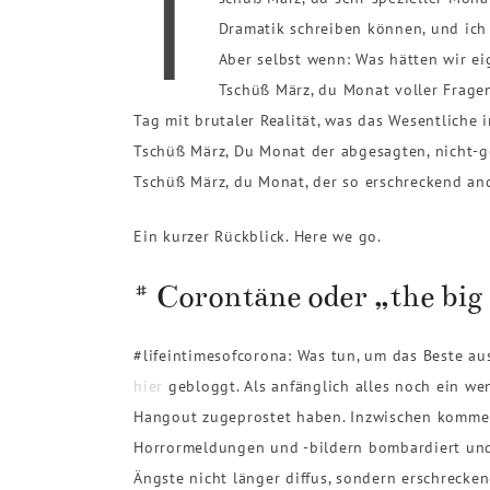
T
Dramatik schreiben können, und ich
Aber selbst wenn: Was hätten wir e
Tschüß März, du Monat voller Fragen
Tag mit brutaler Realität, was das Wesentliche 
Tschüß März, Du Monat der abgesagten, nicht-g
Tschüß März, du Monat, der so erschreckend ande
Ein kurzer Rückblick. Here we go.
# Corontäne oder „the big
#lifeintimesofcorona: Was tun, um das Beste a
hier
gebloggt. Als anfänglich alles noch ein wen
Hangout zugeprostet haben. Inzwischen kommen 
Horrormeldungen und -bildern bombardiert und
Ängste nicht länger diffus, sondern erschrecken