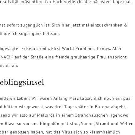
tivität präsentiere ich Euch vielleicht die nächsten Tage mal
t sofort zugänglich ist. Sich hier jetzt mal einzuschränken &
finde ich sogar ganz heilsam.
bgesagter Friseurtermin. First World Problems, I know. Aber
ACH“ auf der Straße eine fremde grauhaarige Frau anspricht.
nicht ran.
eblingsinsel
anderen Leben: Wir waren Anfang März tatsächlich noch ein paar
d hätten wir gewusst, was drei Tage später in Europa abgeht,
rend wir also auf Mallorca in einem Strandhäuschen irgendwo
en Blase so vor uns hingedümpelt sind, Sonne, Strand und Wellen
dbar genossen haben, hat das Virus sich so klammheimlich