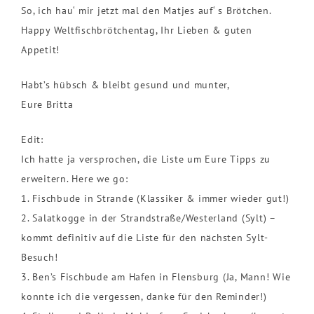
So, ich hau‘ mir jetzt mal den Matjes auf‘ s Brötchen.
Happy Weltfischbrötchentag, Ihr Lieben & guten
Appetit!
Habt’s hübsch & bleibt gesund und munter,
Eure Britta
Edit:
Ich hatte ja versprochen, die Liste um Eure Tipps zu
erweitern. Here we go:
1. Fischbude in Strande (Klassiker & immer wieder gut!)
2. Salatkogge in der Strandstraße/Westerland (Sylt) –
kommt definitiv auf die Liste für den nächsten Sylt-
Besuch!
3. Ben’s Fischbude am Hafen in Flensburg (Ja, Mann! Wie
konnte ich die vergessen, danke für den Reminder!)