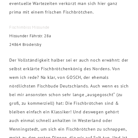
eventuelle Wartezeiten verkürzt man sich hier ganz
prima mit einem frischen Fischbrötchen.
Fischimbiss Missunde
Missunder Fährstr. 28a
24864 Brodersby
Der Vollständigkeit halber sei er auch noch erwähnt: der
selbst erklärte Fischbrötchenkönig des Nordens. Von
wem ich rede? Na klar, von GOSCH, der ehemals
nördlichsten Fischbude Deutschlands. Auch wenn es sich
bei mir ansonsten schon sehr lange „ausgegoscht“ (zu
groß, zu kommerziell) hat: Die Fischbrötchen sind &
bleiben einfach ein Klassiker! Und deswegen gehört
auch einmal schnell anhalten in Westerland oder
Wenningstedt, um sich ein Fischbrötchen zu schnappen,
meist zu den ersten Dingen, die wir auf Sylt tun. Und ist