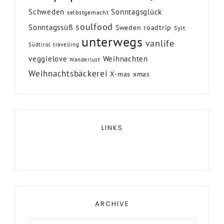
Schweden
Sonntagsglück
selbstgemacht
soulfood
Sonntagssüß
Sweden roadtrip
Sylt
unterwegs
vanlife
Südtirol
travelling
veggielove
Weihnachten
Wanderlust
Weihnachtsbäckerei
X-mas
xmas
LINKS
ARCHIVE