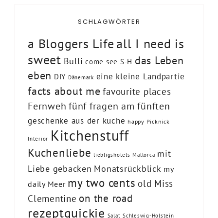
SCHLAGWÖRTER
a Bloggers Life
all I need is
sweet
das Leben
Bulli
come see S-H
eben
eine kleine Landpartie
DIY
Dänemark
facts about me
favourite places
Fernweh
fünf fragen am fünften
geschenke aus der küche
happy Picknick
Kitchenstuff
Interior
Kuchenliebe
mit
liebligshotels
Mallorca
Liebe gebacken
Monatsrückblick
my
my two cents
old Miss
daily Meer
on the road
Clementine
rezeptquickie
Salat
Schleswig-Holstein