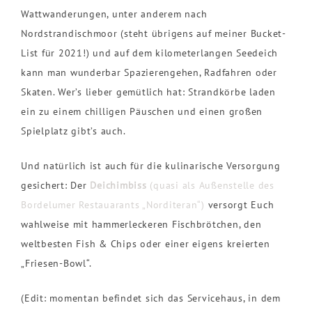
Wattwanderungen, unter anderem nach
Nordstrandischmoor (steht übrigens auf meiner Bucket-
List für 2021!) und auf dem kilometerlangen Seedeich
kann man wunderbar Spazierengehen, Radfahren oder
Skaten. Wer’s lieber gemütlich hat: Strandkörbe laden
ein zu einem chilligen Päuschen und einen großen
Spielplatz gibt’s auch.
Und natürlich ist auch für die kulinarische Versorgung
gesichert: Der
Deichimbiss
(quasi als Außenstelle des
Bordelumer Restauarants „Norditeran“)
versorgt Euch
wahlweise mit hammerleckeren Fischbrötchen, den
weltbesten Fish & Chips oder einer eigens kreierten
„Friesen-Bowl“.
(Edit: momentan befindet sich das Servicehaus, in dem