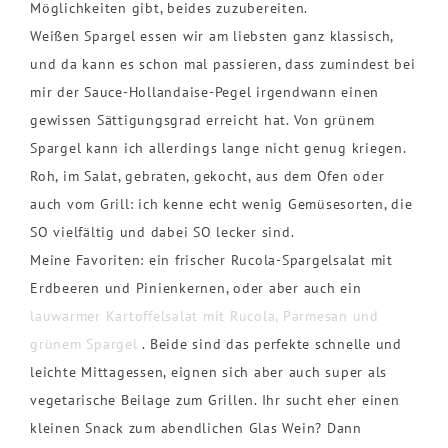
Möglichkeiten gibt, beides zuzubereiten.
Weißen Spargel essen wir am liebsten ganz klassisch,
und da kann es schon mal passieren, dass zumindest bei
mir der Sauce-Hollandaise-Pegel irgendwann einen
gewissen Sättigungsgrad erreicht hat. Von grünem
Spargel kann ich allerdings lange nicht genug kriegen.
Roh, im Salat, gebraten, gekocht, aus dem Ofen oder
auch vom Grill: ich kenne echt wenig Gemüsesorten, die
SO vielfältig und dabei SO lecker sind.
Meine Favoriten: ein frischer Rucola-Spargelsalat mit
Erdbeeren und Pinienkernen, oder aber auch ein
lauwarmer Kartoffelsalat mit Rucola, Parmesan und
grünem Spargel
. Beide sind das perfekte schnelle und
leichte Mittagessen, eignen sich aber auch super als
vegetarische Beilage zum Grillen. Ihr sucht eher einen
kleinen Snack zum abendlichen Glas Wein? Dann