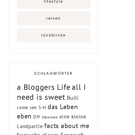
lifestyle
reisen
rückblicke
SCHLAGWÖRTER
a Bloggers Life
all I
need is sweet
Bulli
das Leben
come see S-H
eben
eine kleine
DIY
Dänemark
facts about me
Landpartie
Fernweh