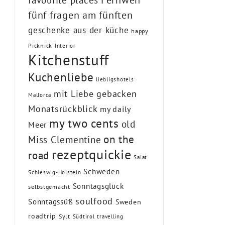
favourite places
fünf fragen am fünften
geschenke aus der küche
happy
Picknick
Interior
Kitchenstuff
Kuchenliebe
liebligshotels
mit Liebe gebacken
Mallorca
Monatsrückblick
my daily
my two cents
old
Meer
on the
Miss Clementine
rezeptquickie
road
Salat
Schweden
Schleswig-Holstein
Sonntagsglück
selbstgemacht
soulfood
Sonntagssüß
Sweden
roadtrip
Sylt
Südtirol
travelling