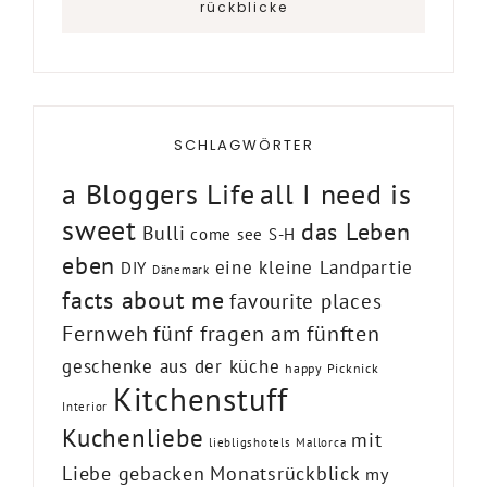
rückblicke
SCHLAGWÖRTER
a Bloggers Life
all I need is
sweet
das Leben
Bulli
come see S-H
eben
eine kleine Landpartie
DIY
Dänemark
facts about me
favourite places
Fernweh
fünf fragen am fünften
geschenke aus der küche
happy Picknick
Kitchenstuff
Interior
Kuchenliebe
mit
liebligshotels
Mallorca
Liebe gebacken
Monatsrückblick
my