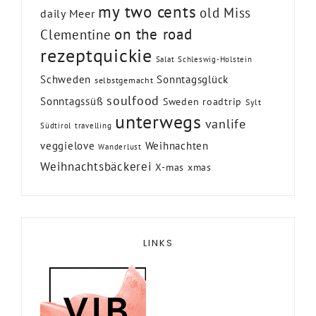
my two cents
old Miss
daily Meer
on the road
Clementine
rezeptquickie
Salat
Schleswig-Holstein
Schweden
Sonntagsglück
selbstgemacht
soulfood
Sonntagssüß
Sweden roadtrip
Sylt
unterwegs
vanlife
Südtirol
travelling
veggielove
Weihnachten
Wanderlust
Weihnachtsbäckerei
X-mas
xmas
LINKS